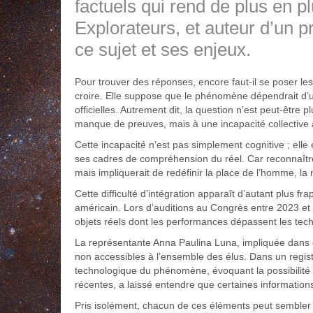
factuels qui rend de plus en pl
Explorateurs, et auteur d’un
p
ce sujet et ses enjeux.
Pour trouver des réponses, encore faut-il se poser le
croire. Elle suppose que le phénomène dépendrait d’u
officielles. Autrement dit, la question n’est peut-être
manque de preuves, mais à une incapacité collective
Cette incapacité n’est pas simplement cognitive ; elle 
ses cadres de compréhension du réel. Car reconnaître
mais impliquerait de redéfinir la place de l’homme, l
Cette difficulté d’intégration apparaît d’autant plus f
américain. Lors d’auditions au Congrès entre 2023 et
objets réels dont les performances dépassent les tec
La représentante Anna Paulina Luna, impliquée dans de
non accessibles à l’ensemble des élus. Dans un regist
technologique du phénomène, évoquant la possibilité d
récentes, a laissé entendre que certaines information
Pris isolément, chacun de ces éléments peut sembler a