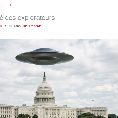
ete.../
té des explorateurs
es
Dans
Billets récents
(1)