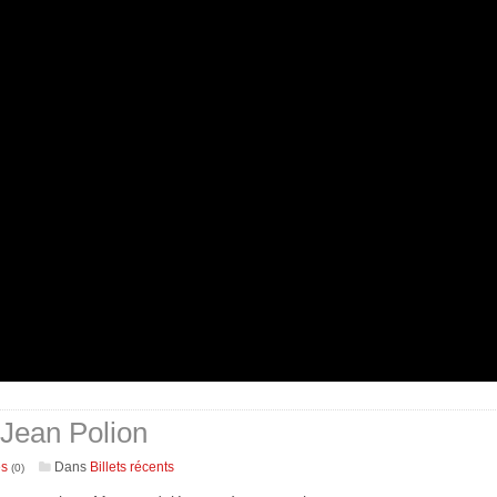
Jean Polion
es
Dans
Billets récents
(0)