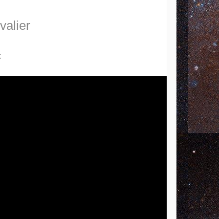
valier
: