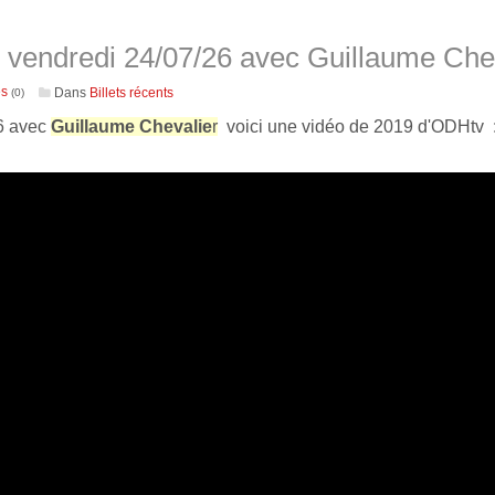
 vendredi 24/07/26 avec Guillaume Che
es
Dans
Billets récents
(0)
26 avec
Guillaume Chevalie
r
voici une vidéo de 2019 d'ODHtv 