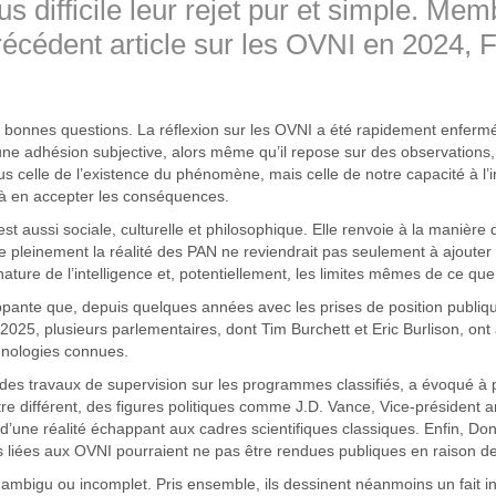
us difficile leur rejet pur et simple. Me
récédent article
sur les OVNI en 2024, F
s bonnes questions. La réflexion sur les OVNI a été rapidement enfermée
ne adhésion subjective, alors même qu’il repose sur des observations
 plus celle de l’existence du phénomène, mais celle de notre capacité à l
 à en accepter les conséquences.
est aussi sociale, culturelle et philosophique. Elle renvoie à la manièr
 pleinement la réalité des PAN ne reviendrait pas seulement à ajoute
a nature de l’intelligence et, potentiellement, les limites mêmes de ce
rappante que, depuis quelques années avec les prises de position publiqu
 2025, plusieurs parlementaires, dont Tim Burchett et Eric Burlison, o
hnologies connues.
s travaux de supervision sur les programmes classifiés, a évoqué à pl
re différent, des figures politiques comme J.D. Vance, Vice-président 
’une réalité échappant aux cadres scientifiques classiques. Enfin, Do
s liées aux OVNI pourraient ne pas être rendues publiques en raison de
mbigu ou incomplet. Pris ensemble, ils dessinent néanmoins un fait iné