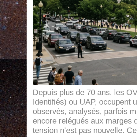
Depuis plus de 70 ans, les 
Identifiés) ou UAP, occupent 
observés, analysés, parfois mê
encore relégués aux marges du 
tension n’est pas nouvelle. Ce