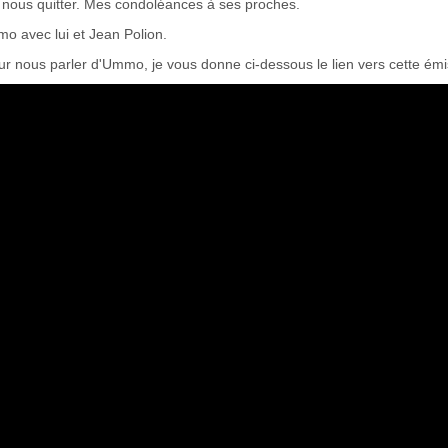
 nous quitter. Mes condoléances à ses proches.
o avec lui et Jean Polion.
r nous parler d'Ummo, je vous donne ci-dessous le lien vers cette émi