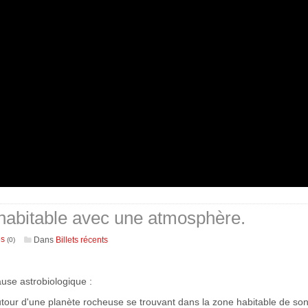
habitable avec une atmosphère.
es
Dans
Billets récents
(0)
use astrobiologique :
our d'une planète rocheuse se trouvant dans la zone habitable de son 