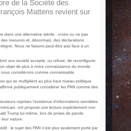
mbre de la Société des
rançois Mattens revient sur
 dans une alternative stérile : croire ou ne pas
, des mesures et, désormais, des déclarations
’intégrer. Nous ne faisons peut-être pas face à un
e dont une société accepte, ou refuse, de reconfigurer
r un objet de plus à notre connaissance du monde
 que nous considérons comme connaissable.
es qui se multiplient au plus haut niveau politique
nt affirmé publiquement considérer les PAN comme des
usieurs reprises l’existence d’informations sensibles
américain, ont proposé une lecture explicitement non
nald Trump lui-même, lors de prises de parole
 leur nature.
dit : le sujet des PAN n’est plus seulement porté par