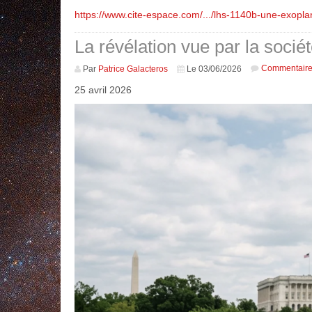
https://www.cite-espace.com/.../lhs-1140b-une-exoplan
La révélation vue par la socié
Commentair
Par
Patrice Galacteros
Le 03/06/2026
25 avril 2026