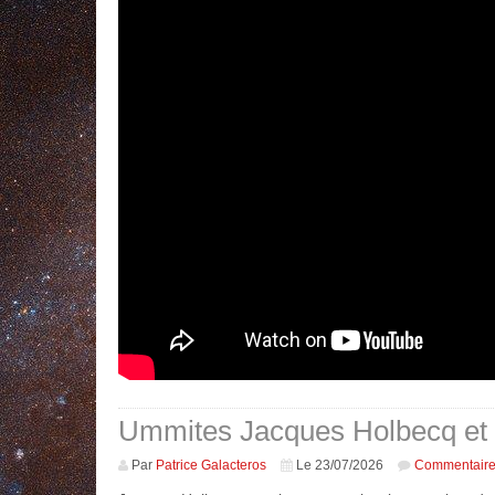
Ummites Jacques Holbecq et 
Commentair
Par
Patrice Galacteros
Le 23/07/2026