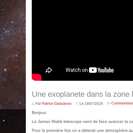
Une exoplanete dans la zone 
Commentair
Par
Patrice Galacteros
Le 18/07/2026
Bonjour.
Le James Webb telescope vient de faire avancer la ca
Pour la première fois on a détecté une atmosphère aut