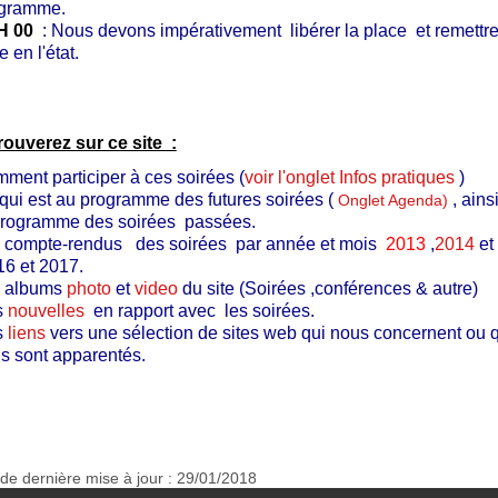
gramme.
H 00
: Nous devons impérativement libérer la place et remettre
e en l'état.
rouverez sur ce site :
ment participer à ces soirées (
voir l'onglet Infos pratiques
)
qui est au programme des futures soirées (
, ains
Onglet Agenda
)
programme des soirées passées.
 compte-rendus des soirées par année et mois
2013
,
2014
et
16 et 2017.
 albums
photo
et
video
du site (Soirées ,conférences & autre)
s
nouvelles
en rapport avec les soirées.
s
liens
vers une sélection de sites web qui nous concernent ou 
s sont apparentés.
de dernière mise à jour : 29/01/2018