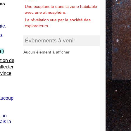
es
Une exoplanete dans la zone habitable
avec une atmosphère.
La révélation vue par la société des
ie.
explorateurs
us
Évènements à venir
n
)
Aucun élément à afficher
tion de
ffecter
ovince
eaucoup
, un
is la