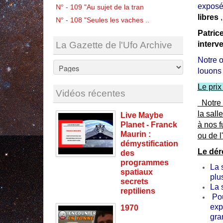
exposés
N° - 109 "Au sujet de la tran
libres
,
N° - 108 "Seules les vaches ..
Patric
La Gazette de l'Ufo Archive
interv
Notre 
louons
Le prix
Vidéos récentes
Notre e
la sall
Live Maybe
Planet - Franck
à nos f
Maurin :
ou de l
démystification
Le dér
des
programmes
La 
spatiaux
plu
secrets
La 
reptiliens
Pou
exp
1970
gra