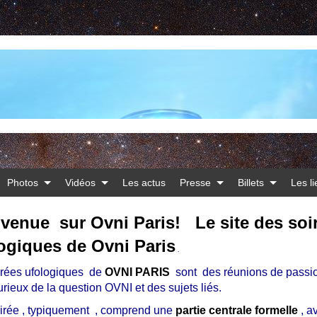
Photos
Vidéos
Les actus
Presse
Billets
Les l
venue sur Ovni Paris! Le site des soi
ogiques de Ovni Paris
.
irées ufologiques de
OVNI PARIS
sont des réunions de passi
urieux de la question OVNI et des sujets liés.
irée , typiquement , comprend une
partie centrale formelle
,
a