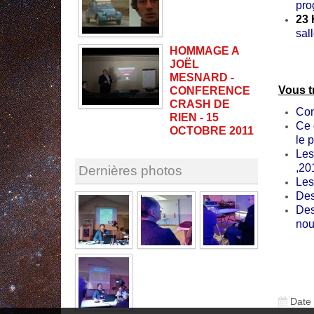
pro
23 
sall
HOMMAGE A
JOËL
MESNARD -
Vous t
CONFERENCE
CRASH DE
Com
RIEN - 15
Ce 
OCTOBRE 2011
le 
Les
,20
Dernières photos
Les
De
De
nou
Date 