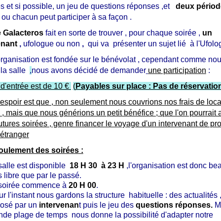
 et si possible, un jeu de questions réponses ,et
deux périod
ou chacun peut participer à sa façon .
e Galacteros
fait en sorte de trouver , pour chaque soirée ,
un
enant
,
ufologue ou non
,
qui va présenter un sujet lié à l'Ufolog
organisation est fondée sur le bénévolat , cependant comme no
 la salle
,
nous avons décidé de demander
une participation
:
 d'entrée est de 10 €
(
Payables sur place : Pas de réservatio
spoir est que , non seulement nous couvrions nos frais de loca
e , mais que nous générions un petit bénéfice ; que l'on pourrait a
utures soirées , genre financer le voyage d'un intervenant de pr
'étranger
oulement des soirées
:
salle est disponible
18 H 30 à 23 H
,l'organisation est donc b
s libre que par le passé.
soirée commence à
20 H 00
.
r l'instant nous gardons la structure habituelle : des actualités
osé par un
intervenan
t puis le jeu des
questions réponses.
Ma
nde plage de temps nous donne la possibilité d'adapter notre