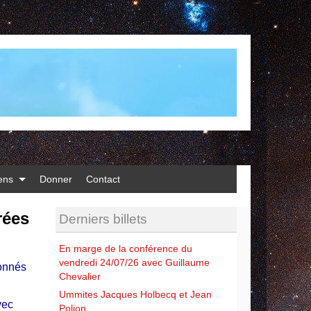
iens
Donner
Contact
rées
Derniers billets
En marge de la conférence du
vendredi 24/07/26 avec Guillaume
onnés
Chevalier
Ummites Jacques Holbecq et Jean
vec
Polion