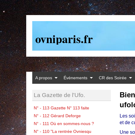
ovniparis.fr
A propos
Évènements
CR des Soirée
Bien
La Gazette de l'Ufo.
ufol
N° - 113 Gazette N° 113 faite
N° - 112 Gérard Deforge
Les so
et de c
N° - 111 Où en sommes-nous ?
N° - 110 "La rentrée Ovniesqu
Une so