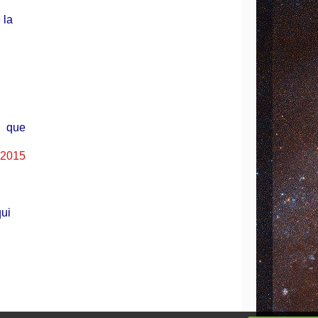
 la
i que
2015
qui