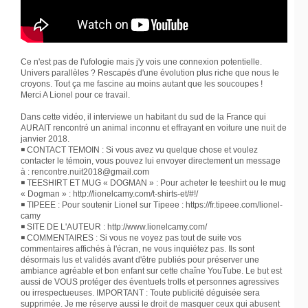
Ce n'est pas de l'ufologie mais j'y vois une connexion potentielle.
Univers parallèles ? Rescapés d'une évolution plus riche que nous le
croyons. Tout ça me fascine au moins autant que les soucoupes !
Merci A Lionel pour ce travail.
Dans cette vidéo, il interviewe un habitant du sud de la France qui
AURAIT rencontré un animal inconnu et effrayant en voiture une nuit de
janvier 2018.
◾ CONTACT TEMOIN : Si vous avez vu quelque chose et voulez
contacter le témoin, vous pouvez lui envoyer directement un message
à : rencontre.nuit2018@gmail.com
◾ TEESHIRT ET MUG « DOGMAN » : Pour acheter le teeshirt ou le mug
« Dogman » : http://lionelcamy.com/t-shirts-et/#!/
◾ TIPEEE : Pour soutenir Lionel sur Tipeee : https://fr.tipeee.com/lionel-
camy
◾ SITE DE L'AUTEUR : http://www.lionelcamy.com/
◾ COMMENTAIRES : Si vous ne voyez pas tout de suite vos
commentaires affichés à l'écran, ne vous inquiétez pas. Ils sont
désormais lus et validés avant d'être publiés pour préserver une
ambiance agréable et bon enfant sur cette chaîne YouTube. Le but est
aussi de VOUS protéger des éventuels trolls et personnes agressives
ou irrespectueuses. IMPORTANT : Toute publicité déguisée sera
supprimée. Je me réserve aussi le droit de masquer ceux qui abusent