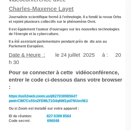
Charles-Maxence Layet
Journaliste scientifique formé à l'ethnologie. Il a fondé la revue Orbs
et rejoint plusieurs collectifs sur le phénomène Ovni.
Il est également l'auteur d'ouvrages sur les nouvelles technologies
de l'énergie et la cyberculture.
Il a été assistant parlementaire pendant près de dix ans au
Parlement Européen.
Date & Heure :
le 24 juillet 2025 à : 20
h 30
Pour se connecter à cette vidéoconférence,
entrer le code ci-dessous dans votre browser
:
https://us02web.zoom.us/j/82703898564?
pwd=CIM7Cs55n2FDMLT1G4qNM1pd7NUevW.1
Ou si Zoom est installé sur votre appareil :
ID de réunion:
827 0389 8564
Code secret:
696048