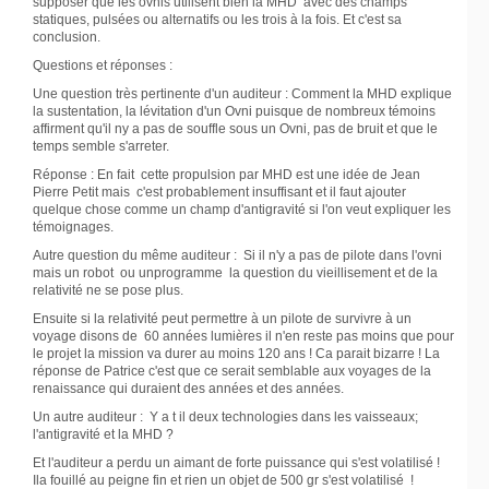
supposer que les ovnis utilisent bien la MHD avec des champs
statiques, pulsées ou alternatifs ou les trois à la fois. Et c'est sa
conclusion.
Questions et réponses :
Une question très pertinente d'un auditeur : Comment la MHD explique
la sustentation, la lévitation d'un Ovni puisque de nombreux témoins
affirment qu'il ny a pas de souffle sous un Ovni, pas de bruit et que le
temps semble s'arreter.
Réponse : En fait cette propulsion par MHD est une idée de Jean
Pierre Petit mais c'est probablement insuffisant et il faut ajouter
quelque chose comme un champ d'antigravité si l'on veut expliquer les
témoignages.
Autre question du même auditeur : Si il n'y a pas de pilote dans l'ovni
mais un robot ou unprogramme la question du vieillisement et de la
relativité ne se pose plus.
Ensuite si la relativité peut permettre à un pilote de survivre à un
voyage disons de 60 années lumières il n'en reste pas moins que pour
le projet la mission va durer au moins 120 ans ! Ca parait bizarre ! La
réponse de Patrice c'est que ce serait semblable aux voyages de la
renaissance qui duraient des années et des années.
Un autre auditeur : Y a t il deux technologies dans les vaisseaux;
l'antigravité et la MHD ?
Et l'auditeur a perdu un aimant de forte puissance qui s'est volatilisé !
Ila fouillé au peigne fin et rien un objet de 500 gr s'est volatilisé !