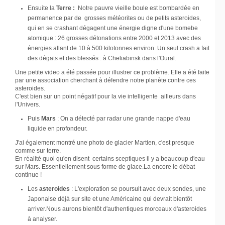
Ensuite la
Terre :
Notre pauvre vieille boule est bombardée en
permanence par de grosses météorites ou de petits asteroides,
qui en se crashant dégagent une énergie digne d'une bomebe
atomique : 26 grosses détonations entre 2000 et 2013 avec des
énergies allant de 10 à 500 kilotonnes environ. Un seul crash a fait
des dégats et des blessés : à Cheliabinsk dans l'Oural.
Une petite video a été passée pour illustrer ce problème. Elle a été faite
par une association cherchant à défendre notre planète contre ces
asteroides.
C'est bien sur un point négatif pour la vie intelligente ailleurs dans
l'Univers.
Puis
Mars
: On a détecté par radar une grande nappe d'eau
liquide en profondeur.
J'ai également montré une photo de glacier Martien, c'est presque
comme sur terre.
En réalité quoi qu'en disent certains sceptiques il y a beaucoup d'eau
sur Mars. Essentiellement sous forme de glace.La encore le débat
continue !
Les
asteroides
: L'exploration se poursuit avec deux sondes, une
Japonaise déjà sur site et une Américaine qui devrait bientôt
arriver.Nous aurons bientôt d'authentiques morceaux d'asteroides
à analyser.