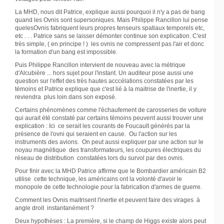
La MHD, nous dit Patrice, explique aussi pourquoi il n'y a pas de bang
quand les Ovnis sont supersoniques. Mais Philippe Rancillon lui pense
quelesOvnis fabriquent leurs propres tenseurs spatiaux temporels etc,
etc . . . Patrice sans se laisser démonter continue son explication. C'est
très simple, ( en principe ! ) les ovnis ne compressent pas l'air et donc
la formation d'un bang est impossible.
Puis Philippe Rancillon intervient de nouveau avec la métrique
d'Alcubière ... hors sujet pour l'instant. Un auditeur pose aussi une
question sur l'effet des très hautes acccélations constatées par les
témoins et Patrice explique que c'est lié à la maitrise de l'inertie, il y
reviendra plus loin dans son exposé.
Certains phénomènes comme l'échaufement de carosseries de voiture
qui aurait été constaté par certains témoins peuvent aussi trouver une
explication : Ici ce serait les courants de Foucault générés par la
présence de l'ovni qui seraient en cause. Ou l'action sur les
instruments des avions. On peut aussi expliquer par une action sur le
noyau magnétique des transformateurs, les coupures électriques du
réseau de distribution constatées lors du survol par des ovnis.
Pour finir avec la MHD Patrice affirme que le Bombardier américain B2
utilise cette technique, les américains ont la volonté d'avoir le
monopole de cette technologie pour la fabrication d'armes de guerre.
Comment les Ovnis maitrisent l'inertie et peuvent faire des virages à
angle droit instantanément ?
Deux hypothèses : La première, si le champ de Higgs existe alors peut