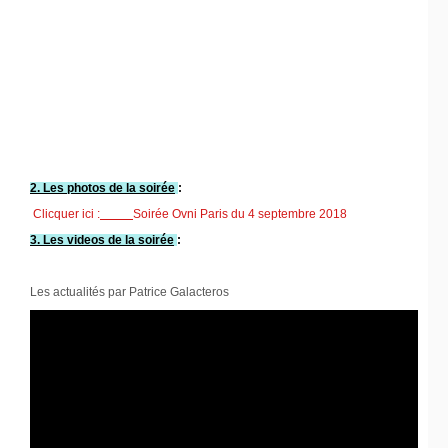
2. Les photos de la soirée
:
Clicquer ici :
Soirée Ovni Paris du 4 septembre 2018
3. Les videos de la soirée
:
Les actualités par Patrice Galacteros