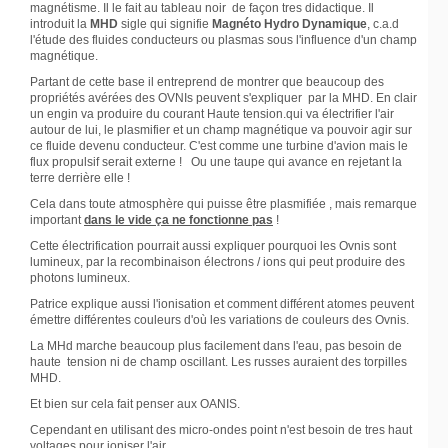
magnétisme. Il le fait au tableau noir de façon tres didactique. Il
introduit la
MHD
sigle qui signifie
Magnéto Hydro Dynamique
, c.a.d
l'étude des fluides conducteurs ou plasmas sous l'influence d'un champ
magnétique.
Partant de cette base il entreprend de montrer que beaucoup des
propriétés avérées des OVNIs peuvent s'expliquer par la MHD. En clair
un engin va produire du courant Haute tension.qui va électrifier l'air
autour de lui, le plasmifier et un champ magnétique va pouvoir agir sur
ce fluide devenu conducteur. C'est comme une turbine d'avion mais le
flux propulsif serait externe ! Ou une taupe qui avance en rejetant la
terre derrière elle !
Cela dans toute atmosphère qui puisse être plasmifiée , mais remarque
important
dans le vide ça ne fonctionne pas
!
Cette électrification pourrait aussi expliquer pourquoi les Ovnis sont
lumineux, par la recombinaison électrons / ions qui peut produire des
photons lumineux.
Patrice explique aussi l'ionisation et comment différent atomes peuvent
émettre différentes couleurs d'où les variations de couleurs des Ovnis.
La MHd marche beaucoup plus facilement dans l'eau, pas besoin de
haute tension ni de champ oscillant. Les russes auraient des torpilles
MHD.
Et bien sur cela fait penser aux OANIS.
Cependant en utilisant des micro-ondes point n'est besoin de tres haut
voltages pour ioniser l'air.