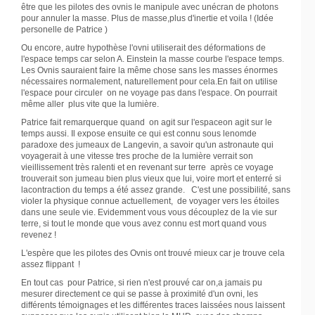
être que les pilotes des ovnis le manipule avec unécran de photons
pour annuler la masse. Plus de masse,plus d'inertie et voila ! (Idée
personelle de Patrice )
Ou encore, autre hypothèse l'ovni utiliserait des déformations de
l'espace temps car selon A. Einstein la masse courbe l'espace temps.
Les Ovnis sauraient faire la même chose sans les masses énormes
nécessaires normalement, naturellement pour cela.En fait on utilise
l'espace pour circuler on ne voyage pas dans l'espace. On pourrait
même aller plus vite que la lumière.
Patrice fait remarquerque quand on agit sur l'espaceon agit sur le
temps aussi. Il expose ensuite ce qui est connu sous lenomde
paradoxe des jumeaux de Langevin, a savoir qu'un astronaute qui
voyagerait à une vitesse tres proche de la lumière verrait son
vieillissement très ralenti et en revenant sur terre après ce voyage
trouverait son jumeau bien plus vieux que lui, voire mort et enterré si
lacontraction du temps a été assez grande. C'est une possibilité, sans
violer la physique connue actuellement, de voyager vers les étoiles
dans une seule vie. Evidemment vous vous découplez de la vie sur
terre, si tout le monde que vous avez connu est mort quand vous
revenez !
L'espère que les pilotes des Ovnis ont trouvé mieux car je trouve cela
assez flippant !
En tout cas pour Patrice, si rien n'est prouvé car on,a jamais pu
mesurer directement ce qui se passe à proximité d'un ovni, les
différents témoignages et les différentes traces laissées nous laissent