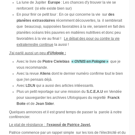
La lune de Jupiter
Europe
: Les chances d'y trouver la vie se
renforcent (si elle existe bien sur)
En pour finir ce petit tour : En ce qui concerne la vie sur
des
planètes extrasolaires
récemment découvertes, la il semblerait
que beaucoup, supposées favorables à la vie, seraient en fait des
planètes océans très pauvres en matières nutritives et donc peu
favorables à la vie au final !
Le débat des pour ou contre la vie
extraterrestre continue
la aussi !
J'ai parlé aussi un peu
d'Ufologie :
Avec le livre de
Piotre Cielebias
«
OVNIS en Pologne
»
que je
vous recommande.
Avec la revue
Aliens
dont le dernier numéro confirme tout le bien
que j'en pensais déjà.
Avec
LDLN
qui a aussi des articles intéessants.
Plus un petit reportage sur une mission du
S.C.E.A.U
en Vendée
pour sauvegarder les archives Ufologiques du regretté
Franck
Boite
et de
Jean Sider
.
Quelques annonces et il est grand temps de passer la parole à notre
conférencier.
Le plat de résistance :
l'exposé de Patrice Javel.
Patrice commence par un rappel simple sur les lois de l'électricité et du