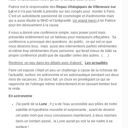
Patrice est le responsable des
Repas Ufologiques de Villeneuve sur
Lo
t et il n'a pas hésité à prendre sur ses congés pour monter à Paris.
C'est un autodidacte passionné de cosmologie et d'astronomie mais
qui a aussi étudié la MHD et l'antigravité.
Un grand merci
à toi Patrice
pour ton dévouement à la cause.
Il nous a donné une conférence simple, sans power point mais
présentée entièrement sur un tableau pour marqueurs effaçables. Sa
conférence a provoqué des questions du public, ce qui est ce que
nous désirons tous, mais aussi des interventions parfois véhémentes
et même trop véhémentes d'une personne qui ferait mieux de bâtir sa
propre conférence plutôt que de squatter celles des autres. ( . . .)
Rentrons un peu dans les détails avec d'abord :
Les actualités
Faire cet exposé c'était un peu un challenge à cause de la richesse de
l'actualité, surtout en astronomie et en astronautique pendant ces deux
mois de vacances. J'ai donc fait un choix en privilégiant ce qui se
rapproche de l'ufologie même indirectement et en laissant tomber tout
le reste.
En astronomie
:
J'ai parlé de la
Lune
, il y a de l'eau accessible aux pôles de notre
satellite et hypothèse nouvelle et surprenante , avant de devenir
cet astre mort que nous connaissons maintenant, à deux reprises
dans un lointain passé, la Lune aurait pu voir la vie naitre à sa
surface !