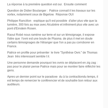
La réponse à la première question est oui. Ensuite comment
Question de Didier Boulanger : Patrice connait il les travaux sur les
vortex, notamment ceux de Bigelow. Réponse OUI
Philippe Rancillon explique qu'il est possible d'aller plus vite que la
lumière, 300 fois au max avec Alcubière et infiniment plus vite avec un
pont d'Einstein Rosen.
Raoul Robé nous ramène sur terre et sur un témoignage, il expose
l'idée que l'ovni est une boule de Plasma. de plus il met en doute
certains témoignages de l'étranger que l'on a pas pu corroborer en
France.
Patrice en profite pour présenter le livre "Synthèse Ovni." de Thomas
Jean très interessant semble t il.
Une personne demande pourquoi les ovnis se déplacent en zig zag :
pas pour le plaisir pense Patrice mais pour se montrer faire réfléchir les
gens.
Apres un dernier point sur le paradoxe du à la contractiondu temps, il
est temps de remercier le conférencier et de souhaitre bon retour aux
auditeurs.