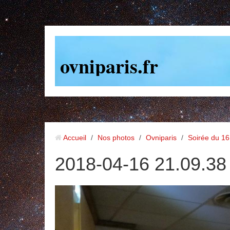
ovniparis.fr
Accueil
/
Nos photos
/
Ovniparis
/
Soirée du 16
2018-04-16 21.09.38