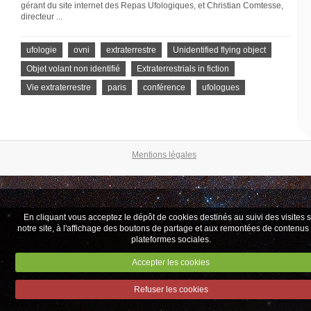
gérant du site internet des Repas Ufologiques, et Christian Comtesse,
directeur ...
ufologie
ovni
extraterrestre
Unidentified flying object
Objet volant non identifié
Extraterrestrials in fiction
Vie extraterrestre
paris
conférence
ufologues
Mentions légales
En cliquant vous acceptez le dépôt de cookies destinés au suivi des visites 
notre site, à l'affichage des boutons de partage et aux remontées de contenus
plateformes sociales.
Accepter les cookies
Refuser les cookies